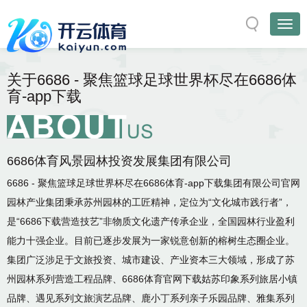
关于6686 - 聚焦篮球足球世界杯尽在6686体
育-app下载
6686体育风景园林投资发展集团有限公司
6686 - 聚焦篮球足球世界杯尽在6686体育-app下载集团有限公司官网
园林产业集团秉承苏州园林的工匠精神，定位为“文化城市践行者”，
是“6686下载营造技艺”非物质文化遗产传承企业，全国园林行业盈利
能力十强企业。目前已逐步发展为一家锐意创新的榕树生态圈企业。
集团广泛涉足于文旅投资、城市建设、产业资本三大领域，形成了苏
州园林系列营造工程品牌、6686体育官网下载姑苏印象系列旅居小镇
品牌、遇见系列文旅演艺品牌、鹿小丁系列亲子乐园品牌、雅集系列