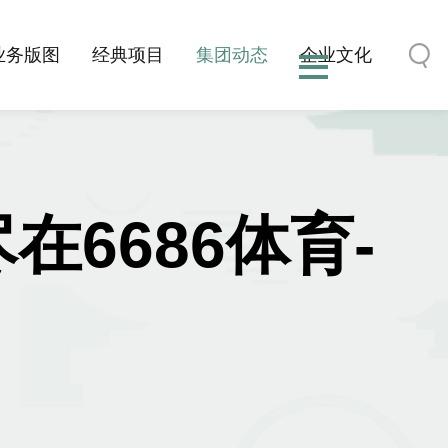
业务版图
经典项目
集团动态
企业文化
在6686体育-