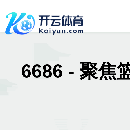
6686 - 