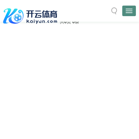
与
“营销”
相关的标签
首页
TAG标签
共
0
页
0
条