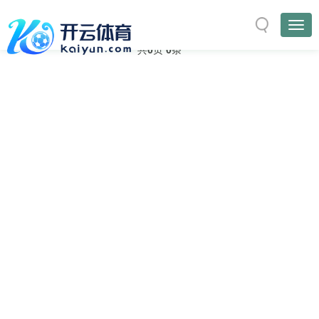
与
“工程”
相关的标签
首页
TAG标签
共
0
页
0
条