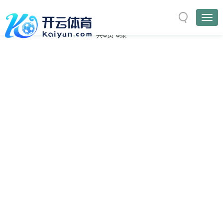
与
“挖掘”
相关的标签
首页
TAG标签
共
0
页
0
条