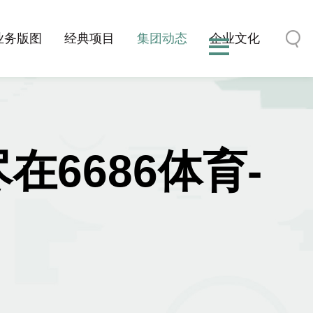
业务版图
经典项目
集团动态
企业文化
在6686体育-