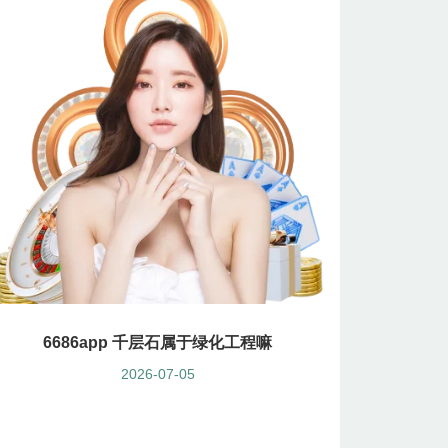
6686app 千层石属于绿化工程嘛
2026-07-05