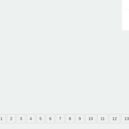
1
2
3
4
5
6
7
8
9
10
11
12
13