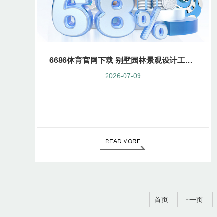
6686体育官网下载 别墅园林景观设计工程案例
2026-07-09
READ MORE
首页
上一页