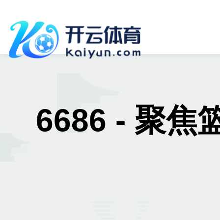
6686 - 