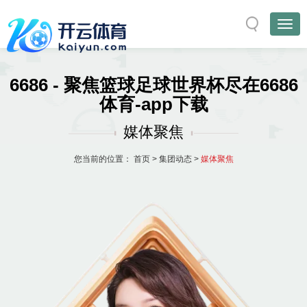
6686 - 聚焦篮球足球世界杯尽在6686
体育-app下载
媒体聚焦
您当前的位置：
首页
>
集团动态
>
媒体聚焦