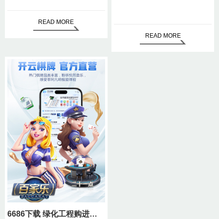
READ MORE
READ MORE
6686下载 绿化工程购进的苗木普票如何做账