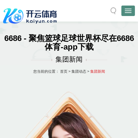
6686 - 聚焦篮球足球世界杯尽在6686
体育-app下载
集团新闻
您当前的位置：
首页
>
集团动态
>
集团新闻