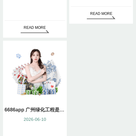
READ MORE
READ MORE
6686app 广州绿化工程是怎么承包的
2026-06-10