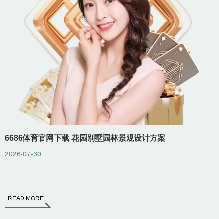
6686体育官网下载 花园别墅园林景观设计方案
2026-07-30
2
READ MORE