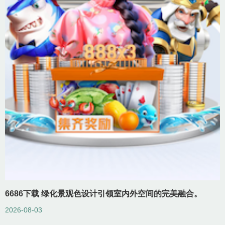
2
6686下载 绿化景观色设计引领室内外空间的完美融合。
2026-08-03