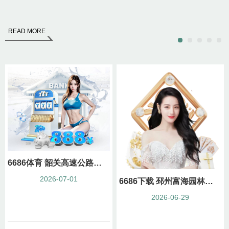
READ MORE
6686体育 韶关高速公路绿化工程
2026-07-01
6686下载 邳州富海园林绿化工程
2026-06-29